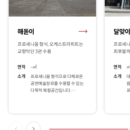
해돋이
달맞
프로세니움 형식, 오케스트라피트는
프로세니
교향악단 3관 수용
최후열까
가시한계
면적
-㎡
면적
소개
소개
프로세니움 형식으로 다체로운
대
공연예술장르를 수용할 수 있는
음
다목적 복합공간입니다.
오케스트라피트는 교향악단 3관
복
수용이 가능한 대형 극장이며,
최
발코니형식(1,2,3층으로 나누어
구성), 각층별 객석으로 출입이
공
가능합니다.