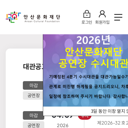
로그인
회원가입
대관공고
05.28
2026년도 
마감
수시
장 3분기 잔
제2026- 39호 2026년도 안산문화예술
공연장
2026
의전당 공연장 3분기 잔여기간 수시대관
공고 안산문화예술의전당 2026년도 7월
~9월 기간의 수
3일 동안 이창 열지
04.09
2026년도 
마감
수시
장 3분기 수
제2026-32 호 2026년도 안산문화예술
공연장
2026
의전당 공연장 3분기 수시대관 공고 안산